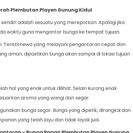
erah Plembutan Playen Gunung Kidul
endiri adalah sesuatu yang merepotkan. Apalagi jika
ada waktu guna mengantar bunga ke tempat tujuan.
an. Teristimewa yang melayani pengantaran cepat dan
yang aman, dipastikan bunga akan sampai di lokasi tujuan
h hal yang enak untuk dilihat. Selain kurang enak
eluarkan aroma yang wangi dan segar.
gunakan bunga segar. Bunga yang dipetik, dirangkai dan
panan yang telah layu dan tidak layak jual.
gantaran –
Bunga Papan Plembutan Playen Gunung