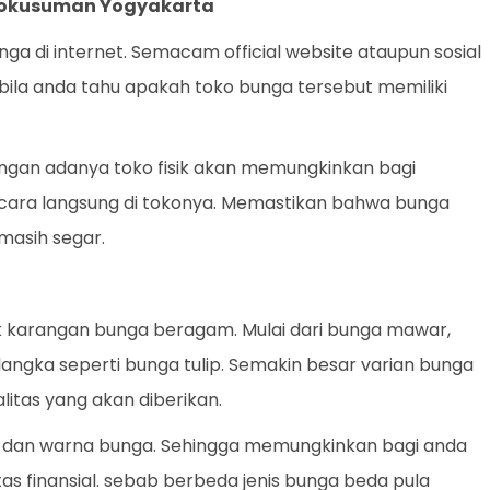
ondokusuman Yogyakarta
ga di internet. Semacam official website ataupun sosial
bila anda tahu apakah toko bunga tersebut memiliki
 Dengan adanya toko fisik akan memungkinkan bagi
ecara langsung di tokonya. Memastikan bahwa bunga
masih segar.
k karangan bunga beragam. Mulai dari bunga mawar,
a langka seperti bunga tulip. Semakin besar varian bunga
litas yang akan diberikan.
nis dan warna bunga. Sehingga memungkinkan bagi anda
as finansial. sebab berbeda jenis bunga beda pula