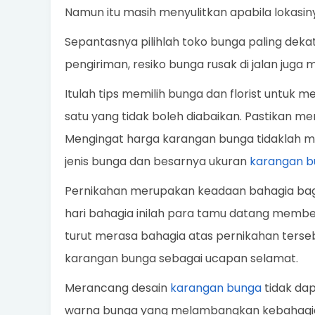
Namun itu masih menyulitkan apabila lokasinya
Sepantasnya pilihlah toko bunga paling deka
pengiriman, resiko bunga rusak di jalan juga m
Itulah tips memilih bunga dan florist untuk 
satu yang tidak boleh diabaikan. Pastikan me
Mengingat harga karangan bunga tidaklah m
jenis bunga dan besarnya ukuran
karangan b
Pernikahan merupakan keadaan bahagia bagi
hari bahagia inilah para tamu datang memb
turut merasa bahagia atas pernikahan terseb
karangan bunga sebagai ucapan selamat.
Merancang desain
karangan bunga
tidak da
warna bunga yang melambangkan kebahagiaa