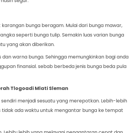
masih segar.
k karangan bunga beragam. Mulai dari bunga mawar,
a langka seperti bunga tulip. Semakin luas varian bunga
tu yang akan diberikan.
enis dan warna bunga. Sehingga memungkinkan bagi anda
gupan finansial. sebab berbeda jenis bunga beda pula
erah Tlogoadi Mlati Sleman
endiri menjadi sesuatu yang merepotkan. Lebih-lebih
ris tidak ada waktu untuk mengantar bunga ke tempat
an. Lebih-lebih yang melayani pengantaran cepat dan