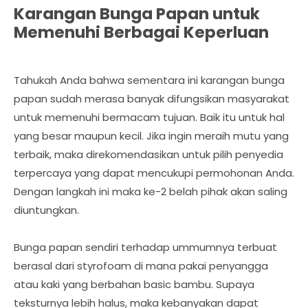
Karangan Bunga Papan untuk
Memenuhi Berbagai Keperluan
Tahukah Anda bahwa sementara ini karangan bunga
papan sudah merasa banyak difungsikan masyarakat
untuk memenuhi bermacam tujuan. Baik itu untuk hal
yang besar maupun kecil. Jika ingin meraih mutu yang
terbaik, maka direkomendasikan untuk pilih penyedia
terpercaya yang dapat mencukupi permohonan Anda.
Dengan langkah ini maka ke-2 belah pihak akan saling
diuntungkan.
Bunga papan sendiri terhadap ummumnya terbuat
berasal dari styrofoam di mana pakai penyangga
atau kaki yang berbahan basic bambu. Supaya
teksturnya lebih halus, maka kebanyakan dapat