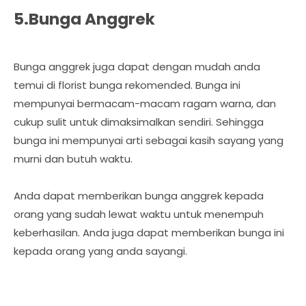
5.Bunga Anggrek
Bunga anggrek juga dapat dengan mudah anda
temui di florist bunga rekomended. Bunga ini
mempunyai bermacam-macam ragam warna, dan
cukup sulit untuk dimaksimalkan sendiri. Sehingga
bunga ini mempunyai arti sebagai kasih sayang yang
murni dan butuh waktu.
Anda dapat memberikan bunga anggrek kepada
orang yang sudah lewat waktu untuk menempuh
keberhasilan. Anda juga dapat memberikan bunga ini
kepada orang yang anda sayangi.