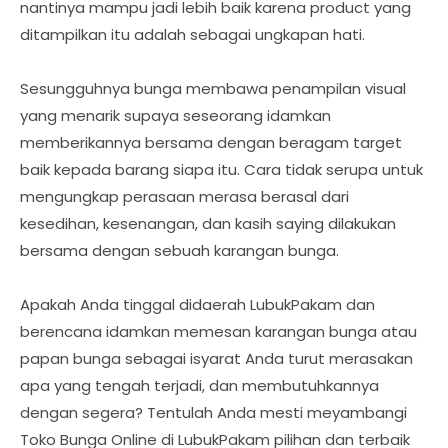
nantinya mampu jadi lebih baik karena product yang
ditampilkan itu adalah sebagai ungkapan hati.
Sesungguhnya bunga membawa penampilan visual
yang menarik supaya seseorang idamkan
memberikannya bersama dengan beragam target
baik kepada barang siapa itu. Cara tidak serupa untuk
mengungkap perasaan merasa berasal dari
kesedihan, kesenangan, dan kasih saying dilakukan
bersama dengan sebuah karangan bunga.
Apakah Anda tinggal didaerah LubukPakam dan
berencana idamkan memesan karangan bunga atau
papan bunga sebagai isyarat Anda turut merasakan
apa yang tengah terjadi, dan membutuhkannya
dengan segera? Tentulah Anda mesti meyambangi
Toko Bunga Online di LubukPakam pilihan dan terbaik