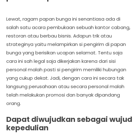
Lewat, ragam papan bunga ini senantiasa ada di
salah satu acara pembukaan sebuah kantor cabang,
restoran atau berbau bisnis. Adapun trik atau
strateginya yaitu melampirkan si pengirim di papan
bunga yang berisikan ucapan selamat. Tentu saja
cara ini sah legal saja dikerjakan karena dari sisi
personal malah pasti si pengirim memiliki hubungan
yang cukup dekat. Jadi, dengan cara ini secara tak
langsung perusahaan atau secara personal malah
telah melakukan promosi dan banyak dipandang
orang.
Dapat diwujudkan sebagai wujud
kepedulian