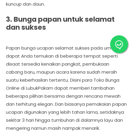
kuncup dan daun.
3. Bunga papan untuk selamat
dan sukses
Papan bunga ucapan selamat sukses pada umumnya
dapat Anda temukan di beberapa tempat seperti
disaat tersedia kenaikan pangkat, pembukaan
cabang baru, maupun acara karena sudah meraih
suatu keberhasilan tertentu. Disini para Toko Bunga
Online di LubukPakam dapat memberi tambahan
beberapa pilihan bersama dengan rencana mewah
dan terhitung elegan. Dan biasanya pemakaian papan
ucapan digunakan yang lebih tahan lama, setidaknya
sekitar 3 hari hingga tumbuhan di dalamnya layu dan
mengering namun masih nampak menarik.