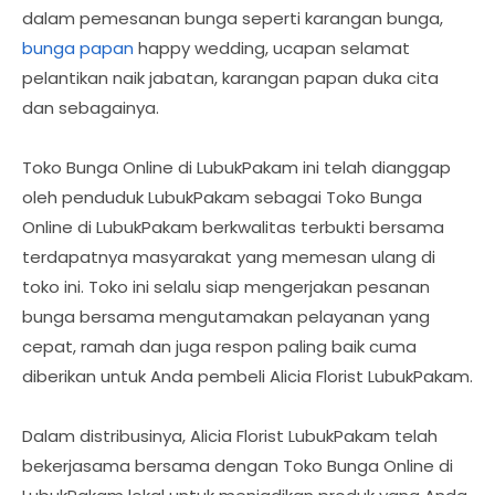
dalam pemesanan bunga seperti karangan bunga,
bunga papan
happy wedding, ucapan selamat
pelantikan naik jabatan, karangan papan duka cita
dan sebagainya.
Toko Bunga Online di LubukPakam ini telah dianggap
oleh penduduk LubukPakam sebagai Toko Bunga
Online di LubukPakam berkwalitas terbukti bersama
terdapatnya masyarakat yang memesan ulang di
toko ini. Toko ini selalu siap mengerjakan pesanan
bunga bersama mengutamakan pelayanan yang
cepat, ramah dan juga respon paling baik cuma
diberikan untuk Anda pembeli Alicia Florist LubukPakam.
Dalam distribusinya, Alicia Florist LubukPakam telah
bekerjasama bersama dengan Toko Bunga Online di