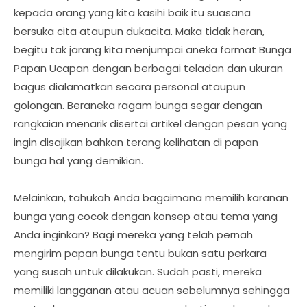
kepada orang yang kita kasihi baik itu suasana
bersuka cita ataupun dukacita. Maka tidak heran,
begitu tak jarang kita menjumpai aneka format Bunga
Papan Ucapan dengan berbagai teladan dan ukuran
bagus dialamatkan secara personal ataupun
golongan. Beraneka ragam bunga segar dengan
rangkaian menarik disertai artikel dengan pesan yang
ingin disajikan bahkan terang kelihatan di papan
bunga hal yang demikian.
Melainkan, tahukah Anda bagaimana memilih karanan
bunga yang cocok dengan konsep atau tema yang
Anda inginkan? Bagi mereka yang telah pernah
mengirim papan bunga tentu bukan satu perkara
yang susah untuk dilakukan. Sudah pasti, mereka
memiliki langganan atau acuan sebelumnya sehingga