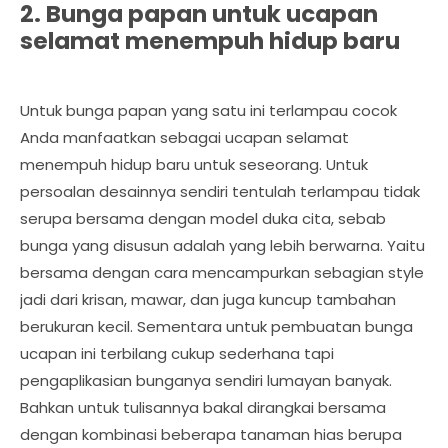
2. Bunga papan untuk ucapan
selamat menempuh hidup baru
Untuk bunga papan yang satu ini terlampau cocok
Anda manfaatkan sebagai ucapan selamat
menempuh hidup baru untuk seseorang. Untuk
persoalan desainnya sendiri tentulah terlampau tidak
serupa bersama dengan model duka cita, sebab
bunga yang disusun adalah yang lebih berwarna. Yaitu
bersama dengan cara mencampurkan sebagian style
jadi dari krisan, mawar, dan juga kuncup tambahan
berukuran kecil. Sementara untuk pembuatan bunga
ucapan ini terbilang cukup sederhana tapi
pengaplikasian bunganya sendiri lumayan banyak.
Bahkan untuk tulisannya bakal dirangkai bersama
dengan kombinasi beberapa tanaman hias berupa