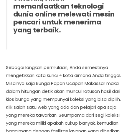
memanfaatkan teknologi
dunia online melewati mesin
pencari untuk menerima
yang terbaik.
Sebagai langkah permulaan, Anda semestinya
mengetikkan kata kunci + kota dimana Anda tinggal.
Misalnya saja Bunga Papan Ucapan Makassar maka
dalam hitungan detik akan muncul ratusan hasil dari
kios bunga yang mempunyai koleksi yang bisa dipilih.
Klik salah satu web yang ada dan pelajari apa saja
yang mereka tawarkan. Seumpama dari segi koleksi
yang mereka miliki apakah cukup banyak, kemudian
bagaimana dengan fasilitas layanan yang diberikan