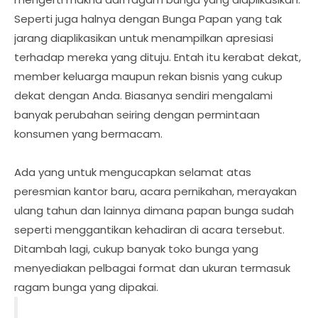
Seperti juga halnya dengan Bunga Papan yang tak
jarang diaplikasikan untuk menampilkan apresiasi
terhadap mereka yang dituju. Entah itu kerabat dekat,
member keluarga maupun rekan bisnis yang cukup
dekat dengan Anda. Biasanya sendiri mengalami
banyak perubahan seiring dengan permintaan
konsumen yang bermacam.
Ada yang untuk mengucapkan selamat atas
peresmian kantor baru, acara pernikahan, merayakan
ulang tahun dan lainnya dimana papan bunga sudah
seperti menggantikan kehadiran di acara tersebut.
Ditambah lagi, cukup banyak toko bunga yang
menyediakan pelbagai format dan ukuran termasuk
ragam bunga yang dipakai.