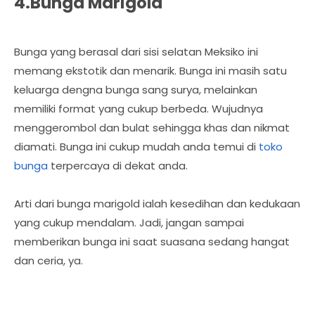
4.Bunga Marigold
Bunga yang berasal dari sisi selatan Meksiko ini
memang ekstotik dan menarik. Bunga ini masih satu
keluarga dengna bunga sang surya, melainkan
memiliki format yang cukup berbeda. Wujudnya
menggerombol dan bulat sehingga khas dan nikmat
diamati. Bunga ini cukup mudah anda temui di
toko
bunga
terpercaya di dekat anda.
Arti dari bunga marigold ialah kesedihan dan kedukaan
yang cukup mendalam. Jadi, jangan sampai
memberikan bunga ini saat suasana sedang hangat
dan ceria, ya.