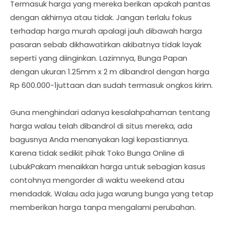
Termasuk harga yang mereka berikan apakah pantas
dengan akhirnya atau tidak. Jangan terlalu fokus
terhadap harga murah apalagi jauh dibawah harga
pasaran sebab dikhawatirkan akibatnya tidak layak
seperti yang diinginkan. Lazimnya, Bunga Papan
dengan ukuran 1.25mm x 2 m dibandrol dengan harga
Rp 600.000-1juttaan dan sudah termasuk ongkos kirim.
Guna menghindari adanya kesalahpahaman tentang
harga walau telah dibandrol di situs mereka, ada
bagusnya Anda menanyakan lagi kepastiannya.
Karena tidak sedikit pihak Toko Bunga Online di
LubukPakam menaikkan harga untuk sebagian kasus
contohnya mengorder di waktu weekend atau
mendadak. Walau ada juga warung bunga yang tetap
memberikan harga tanpa mengalami perubahan.