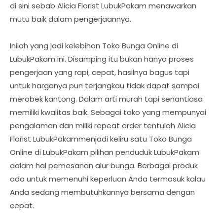
di sini sebab Alicia Florist LubukPakam menawarkan
mutu baik dalam pengerjaannya.
Inilah yang jadi kelebihan Toko Bunga Online di
LubukPakam ini. Disamping itu bukan hanya proses
pengerjaan yang rapi, cepat, hasilnya bagus tapi
untuk harganya pun terjangkau tidak dapat sampai
merobek kantong. Dalam arti murah tapi senantiasa
memiliki kwalitas baik. Sebagai toko yang mempunyai
pengalaman dan miliki repeat order tentulah Alicia
Florist LubukPakammenjadi keliru satu Toko Bunga
Online di LubukPakam pilihan penduduk LubukPakam
dalam hal pemesanan alur bunga. Berbagai produk
ada untuk memenuhi keperluan Anda termasuk kalau
Anda sedang membutuhkannya bersama dengan
cepat.