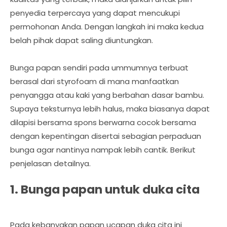
penyedia terpercaya yang dapat mencukupi
permohonan Anda. Dengan langkah ini maka kedua
belah pihak dapat saling diuntungkan.
Bunga papan sendiri pada ummumnya terbuat
berasal dari styrofoam di mana manfaatkan
penyangga atau kaki yang berbahan dasar bambu.
Supaya teksturnya lebih halus, maka biasanya dapat
dilapisi bersama spons berwarna cocok bersama
dengan kepentingan disertai sebagian perpaduan
bunga agar nantinya nampak lebih cantik. Berikut
penjelasan detailnya.
1. Bunga papan untuk duka cita
Pada kebanyakan papan ucapan duka cita ini