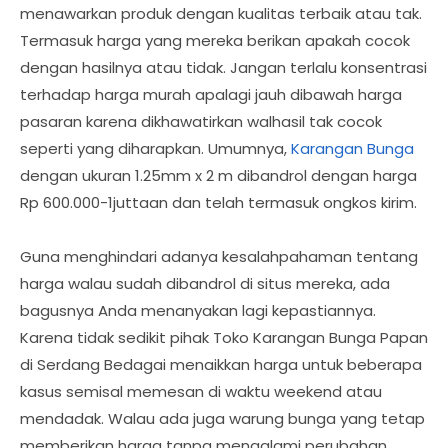
menawarkan produk dengan kualitas terbaik atau tak.
Termasuk harga yang mereka berikan apakah cocok
dengan hasilnya atau tidak. Jangan terlalu konsentrasi
terhadap harga murah apalagi jauh dibawah harga
pasaran karena dikhawatirkan walhasil tak cocok
seperti yang diharapkan. Umumnya,
Karangan Bunga
dengan ukuran 1.25mm x 2 m dibandrol dengan harga
Rp 600.000-1juttaan dan telah termasuk ongkos kirim.
Guna menghindari adanya kesalahpahaman tentang
harga walau sudah dibandrol di situs mereka, ada
bagusnya Anda menanyakan lagi kepastiannya.
Karena tidak sedikit pihak Toko Karangan Bunga Papan
di Serdang Bedagai menaikkan harga untuk beberapa
kasus semisal memesan di waktu weekend atau
mendadak. Walau ada juga warung bunga yang tetap
memberikan harga tanpa mengalami perubahan.