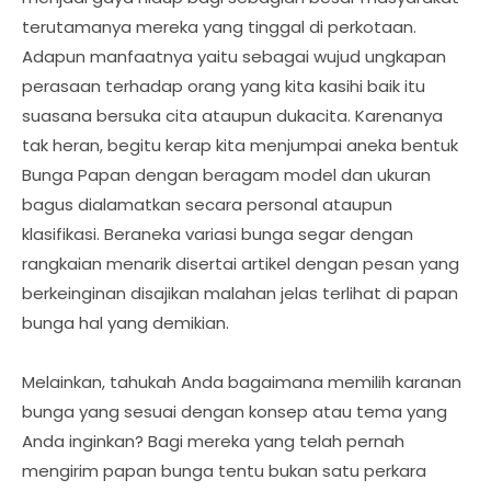
terutamanya mereka yang tinggal di perkotaan.
Adapun manfaatnya yaitu sebagai wujud ungkapan
perasaan terhadap orang yang kita kasihi baik itu
suasana bersuka cita ataupun dukacita. Karenanya
tak heran, begitu kerap kita menjumpai aneka bentuk
Bunga Papan dengan beragam model dan ukuran
bagus dialamatkan secara personal ataupun
klasifikasi. Beraneka variasi bunga segar dengan
rangkaian menarik disertai artikel dengan pesan yang
berkeinginan disajikan malahan jelas terlihat di papan
bunga hal yang demikian.
Melainkan, tahukah Anda bagaimana memilih karanan
bunga yang sesuai dengan konsep atau tema yang
Anda inginkan? Bagi mereka yang telah pernah
mengirim papan bunga tentu bukan satu perkara