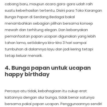
cabang baru, maupun acara gara-gara udah raih
suatu keberhasilan tertentu. Disini para Toko Karangan
Bunga Papan di Serdang Bedagai bakal
menambahkan sebagian pilihan bersama konsep
mewah dan terhitung elegan. Dan kebanyakan
pemanfaatan papan ucapan digunakan yang lebih
tahan lama, setidaknya kira-kira 3 hari sampai
tumbuhan di dalamnya layu dan jadi kering tetapi
tetap keluar menarik.
4. Bunga papan untuk ucapan
happy birthday
Percaya atu tidak, kebahagiaan itu cukup erat
kaitannya dengan alur bunga, tidak benar satunya
bersama pakai papan ucapan. Penggunaannya sendiri