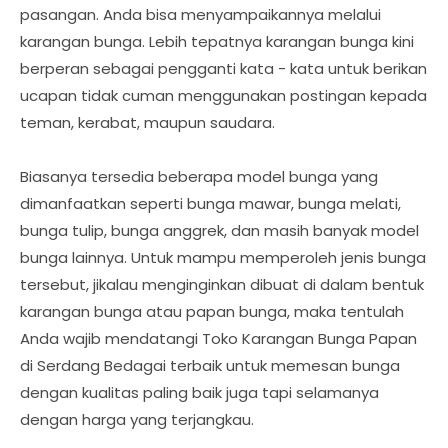
pasangan. Anda bisa menyampaikannya melalui
karangan bunga. Lebih tepatnya karangan bunga kini
berperan sebagai pengganti kata - kata untuk berikan
ucapan tidak cuman menggunakan postingan kepada
teman, kerabat, maupun saudara.
Biasanya tersedia beberapa model bunga yang
dimanfaatkan seperti bunga mawar, bunga melati,
bunga tulip, bunga anggrek, dan masih banyak model
bunga lainnya. Untuk mampu memperoleh jenis bunga
tersebut, jikalau menginginkan dibuat di dalam bentuk
karangan bunga atau papan bunga, maka tentulah
Anda wajib mendatangi Toko Karangan Bunga Papan
di Serdang Bedagai terbaik untuk memesan bunga
dengan kualitas paling baik juga tapi selamanya
dengan harga yang terjangkau.