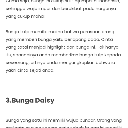
Cuma saja, bunga ini cukup sulit dijumpai di Indoensia,
sehingga wajib impor dan berakibat pada harganya
yang cukup mahal.
Bunga tulip memiliki makna bahwa perasaan orang
yang memberi bunga yaitu berlapang dada. Cinta
yang total menjadi highlight dari bunga ini. Tak hanya
itu, seandainya anda memberikan bunga tulip kepada
seseorang, artinya anda mengungkapkan bahwa ia
yakni cinta sejati anda.
3.Bunga Daisy
Bunga yang satu ini memiliki wujud bundar. Orang yang
melihatnya akan segera ceria sebab bunga ini memiliki