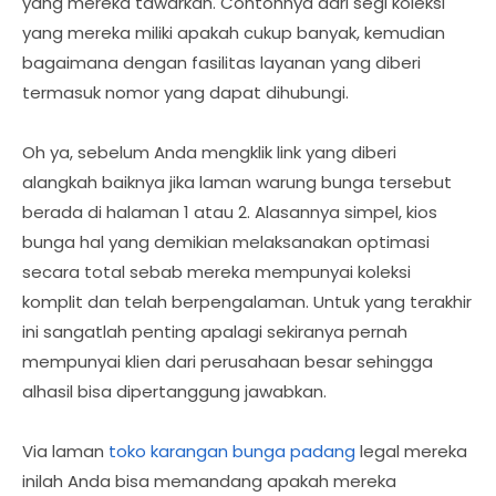
yang mereka tawarkan. Contohnya dari segi koleksi
yang mereka miliki apakah cukup banyak, kemudian
bagaimana dengan fasilitas layanan yang diberi
termasuk nomor yang dapat dihubungi.
Oh ya, sebelum Anda mengklik link yang diberi
alangkah baiknya jika laman warung bunga tersebut
berada di halaman 1 atau 2. Alasannya simpel, kios
bunga hal yang demikian melaksanakan optimasi
secara total sebab mereka mempunyai koleksi
komplit dan telah berpengalaman. Untuk yang terakhir
ini sangatlah penting apalagi sekiranya pernah
mempunyai klien dari perusahaan besar sehingga
alhasil bisa dipertanggung jawabkan.
Via laman
toko karangan bunga padang
legal mereka
inilah Anda bisa memandang apakah mereka