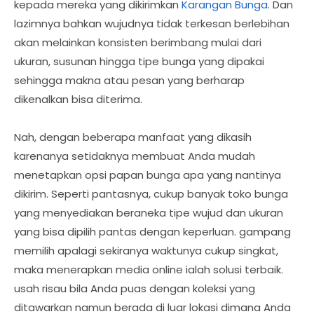
kepada mereka yang dikirimkan
Karangan Bunga
. Dan
lazimnya bahkan wujudnya tidak terkesan berlebihan
akan melainkan konsisten berimbang mulai dari
ukuran, susunan hingga tipe bunga yang dipakai
sehingga makna atau pesan yang berharap
dikenalkan bisa diterima.
Nah, dengan beberapa manfaat yang dikasih
karenanya setidaknya membuat Anda mudah
menetapkan opsi papan bunga apa yang nantinya
dikirim. Seperti pantasnya, cukup banyak toko bunga
yang menyediakan beraneka tipe wujud dan ukuran
yang bisa dipilih pantas dengan keperluan. gampang
memilih apalagi sekiranya waktunya cukup singkat,
maka menerapkan media online ialah solusi terbaik.
usah risau bila Anda puas dengan koleksi yang
ditawarkan namun berada di luar lokasi dimana Anda