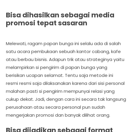
Bisa dihasilkan sebagai media
promosi tepat sasaran
Melewati, ragam papan bunga ini selalu ada di salah
satu acara pembukaan sebuah kantor cabang, kafe
atau berbau bisnis. Adapun trik atau strateginya yaitu
melampirkan si pengirim di papan bunga yang
berisikan ucapan selamat. Tentu saja metode ini
resmi resmi saja dilaksanakan karena dari sisi personal
malahan pasti si pengirim mempunyai relasi yang
cukup dekat. Jadi, dengan cara ini secara tak langsung
perusahaan atau secara personal pun sudah
mengerjakan promosi dan banyak dilihat orang.
Bisa dijadikan sebagai format