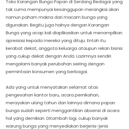
Toko Karangan Bunga Papan di Serdang Bedagai yang
tak cuma mempunyai kesanggupan merangkai akan
namun paham makna dari macam bunga yang
digunakan. Begitu juga halnya dengan Karangan
Bunga yang acap kali diaplikasikan untuk menampilkan
apresiasi kepada mereka yang dituju. Entah itu
kerabat dekat, anggota keluarga ataupun rekan bisnis
yang cukup dekat dengan Anda. Lazimnya sendiri
mengalami banyak perubahan seiring dengan
permintaan konsumen yang berbagai.
Ada yang untuk menyatakan selamat atas
pengesahan kantor baru, acara pernikahan,
merayakan ulang tahun dan lainnya dimana papan
bunga sudah seperti menggantikan absensi di acara
hal yang demikian. Ditambah lagi, cukup banyak
warung bunga yang menyediakan berjenis-jenis