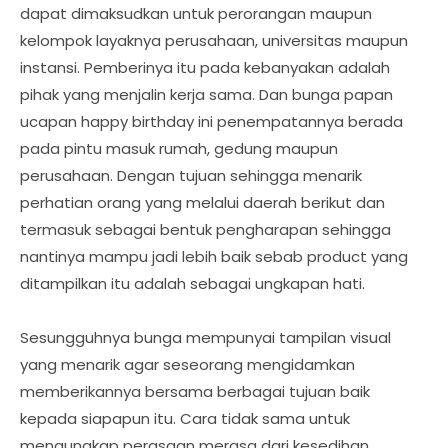
dapat dimaksudkan untuk perorangan maupun
kelompok layaknya perusahaan, universitas maupun
instansi. Pemberinya itu pada kebanyakan adalah
pihak yang menjalin kerja sama. Dan bunga papan
ucapan happy birthday ini penempatannya berada
pada pintu masuk rumah, gedung maupun
perusahaan. Dengan tujuan sehingga menarik
perhatian orang yang melalui daerah berikut dan
termasuk sebagai bentuk pengharapan sehingga
nantinya mampu jadi lebih baik sebab product yang
ditampilkan itu adalah sebagai ungkapan hati.
Sesungguhnya bunga mempunyai tampilan visual
yang menarik agar seseorang mengidamkan
memberikannya bersama berbagai tujuan baik
kepada siapapun itu. Cara tidak sama untuk
mengungkap perasaan merasa dari kesedihan,