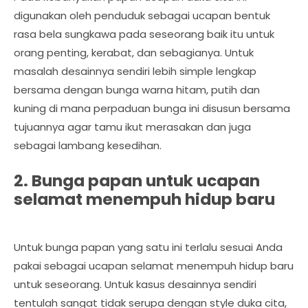
digunakan oleh penduduk sebagai ucapan bentuk
rasa bela sungkawa pada seseorang baik itu untuk
orang penting, kerabat, dan sebagianya. Untuk
masalah desainnya sendiri lebih simple lengkap
bersama dengan bunga warna hitam, putih dan
kuning di mana perpaduan bunga ini disusun bersama
tujuannya agar tamu ikut merasakan dan juga
sebagai lambang kesedihan.
2. Bunga papan untuk ucapan
selamat menempuh hidup baru
Untuk bunga papan yang satu ini terlalu sesuai Anda
pakai sebagai ucapan selamat menempuh hidup baru
untuk seseorang. Untuk kasus desainnya sendiri
tentulah sangat tidak serupa dengan style duka cita,