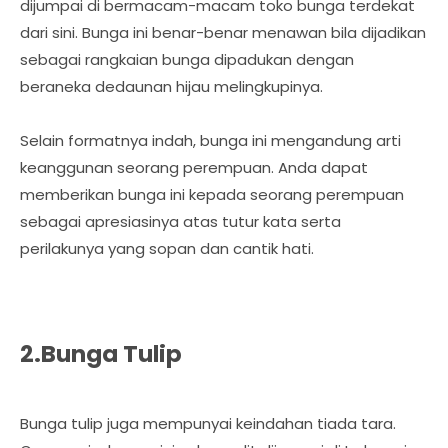
dijumpai di bermacam-macam toko bunga terdekat
dari sini. Bunga ini benar-benar menawan bila dijadikan
sebagai rangkaian bunga dipadukan dengan
beraneka dedaunan hijau melingkupinya.
Selain formatnya indah, bunga ini mengandung arti
keanggunan seorang perempuan. Anda dapat
memberikan bunga ini kepada seorang perempuan
sebagai apresiasinya atas tutur kata serta
perilakunya yang sopan dan cantik hati.
2.Bunga Tulip
Bunga tulip juga mempunyai keindahan tiada tara.